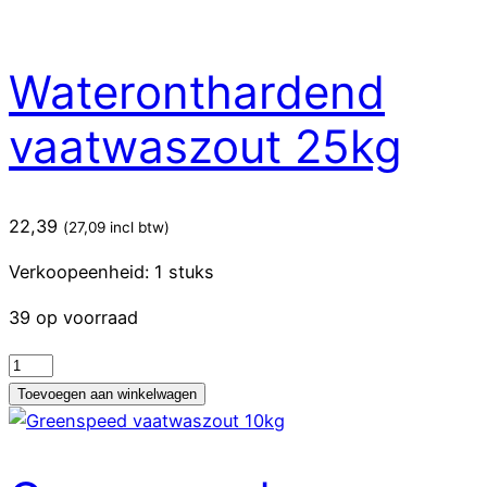
Wateronthardend
vaatwaszout 25kg
22,39
(
27,09
incl btw)
Verkoopeenheid: 1 stuks
39 op voorraad
Wateronthardend
vaatwaszout
Toevoegen aan winkelwagen
25kg
aantal