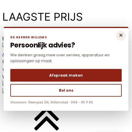
LAAGSTE PRIJS
×
DE HEEREN WILLEMS
Elders goedkoper? Neem dan contact met ons op.
Persoonlijk advies?
Algemene voorwaarden
|
Privacy policy
|
Cookies
We denken graag mee over servies, apparatuur en
oplossingen op maat.
Copyright © 2026 De Heeren Willems. Alle rechten
voorbehouden.
Afspraak maken
Website:
YZCommunicatie
Bel ons
Showroom: Steenpad 21A, Willemstad · 0168 - 85 11 88