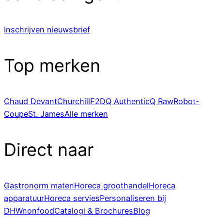
Inschrijven nieuwsbrief
Top merken
Chaud Devant
Churchill
F2D
Q Authentic
Q Raw
Robot-
Coupe
St. James
Alle merken
Direct naar
Gastronorm maten
Horeca groothandel
Horeca
apparatuur
Horeca servies
Personaliseren bij
DHWnonfood
Catalogi & Brochures
Blog