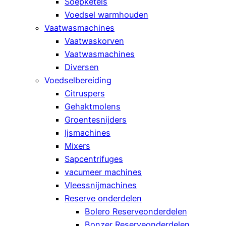
Soepketels
Voedsel warmhouden
Vaatwasmachines
Vaatwaskorven
Vaatwasmachines
Diversen
Voedselbereiding
Citruspers
Gehaktmolens
Groentesnijders
Ijsmachines
Mixers
Sapcentrifuges
vacumeer machines
Vleessnijmachines
Reserve onderdelen
Bolero Reserveonderdelen
Bonzer Reserveonderdelen