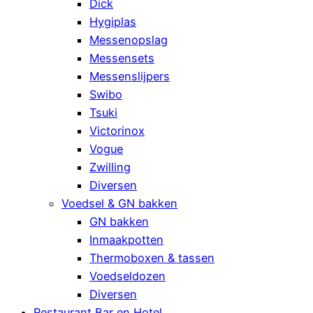
Dick
Hygiplas
Messenopslag
Messensets
Messenslijpers
Swibo
Tsuki
Victorinox
Vogue
Zwilling
Diversen
Voedsel & GN bakken
GN bakken
Inmaakpotten
Thermoboxen & tassen
Voedseldozen
Diversen
Restaurant Bar en Hotel