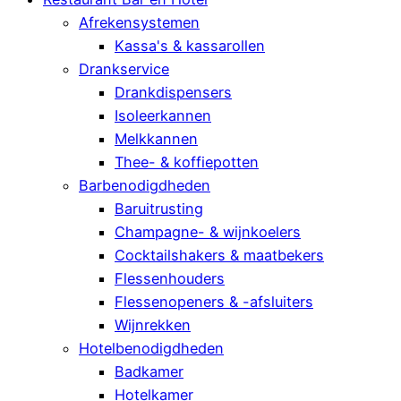
Afrekensystemen
Kassa's & kassarollen
Drankservice
Drankdispensers
Isoleerkannen
Melkkannen
Thee- & koffiepotten
Barbenodigdheden
Baruitrusting
Champagne- & wijnkoelers
Cocktailshakers & maatbekers
Flessenhouders
Flessenopeners & -afsluiters
Wijnrekken
Hotelbenodigdheden
Badkamer
Hotelkamer