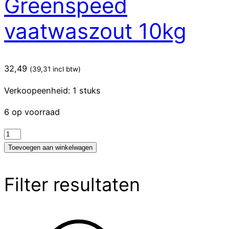
Greenspeed
vaatwaszout 10kg
32,49
(
39,31
incl btw)
Verkoopeenheid: 1 stuks
6 op voorraad
Greenspeed
vaatwaszout
Toevoegen aan winkelwagen
10kg
aantal
Filter resultaten