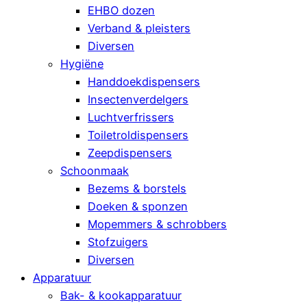
EHBO dozen
Verband & pleisters
Diversen
Hygiëne
Handdoekdispensers
Insectenverdelgers
Luchtverfrissers
Toiletroldispensers
Zeepdispensers
Schoonmaak
Bezems & borstels
Doeken & sponzen
Mopemmers & schrobbers
Stofzuigers
Diversen
Apparatuur
Bak- & kookapparatuur