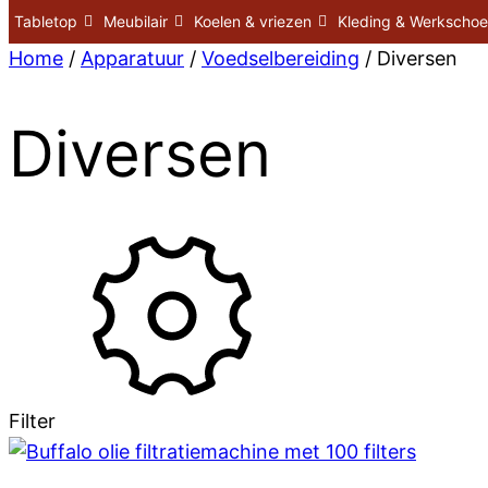
Tabletop
Meubilair
Koelen & vriezen
Kleding & Werkscho
Home
/
Apparatuur
/
Voedselbereiding
/ Diversen
Diversen
Filter