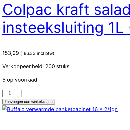
Colpac kraft sala
aantal
insteeksluiting 1L
153,99
(
186,33
incl btw)
Verkoopeenheid: 200 stuks
5 op voorraad
Colpac
kraft
Toevoegen aan winkelwagen
saladebakken
met
venster