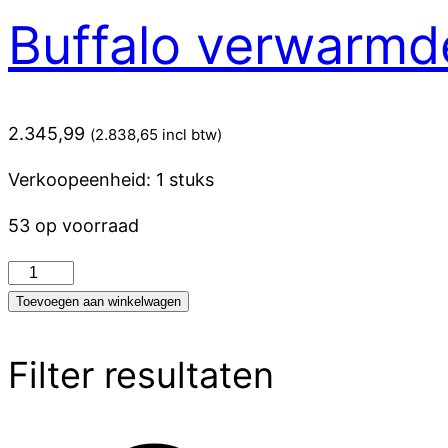
en
Buffalo verwarmd
insteeksluiting
1L
(200
stuks)
2.345,99
(
2.838,65
incl btw)
aantal
Verkoopeenheid: 1 stuks
53 op voorraad
Buffalo
verwarmde
Toevoegen aan winkelwagen
banketcabinet
16
Filter resultaten
x
2/1gn
aantal