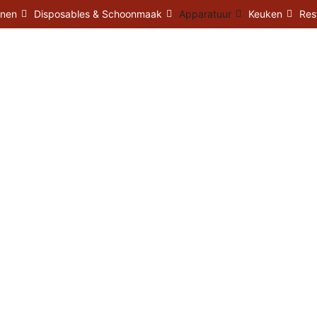
enen
Disposables & Schoonmaak
Apparatuur
Keuken
Res