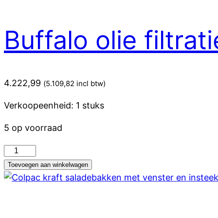
Buffalo olie filtra
4.222,99
(
5.109,82
incl btw)
Verkoopeenheid: 1 stuks
5 op voorraad
Buffalo
olie
Toevoegen aan winkelwagen
filtratiemachine
met
100
filters