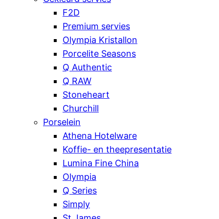
F2D
Premium servies
Olympia Kristallon
Porcelite Seasons
Q Authentic
Q RAW
Stoneheart
Churchill
Porselein
Athena Hotelware
Koffie- en theepresentatie
Lumina Fine China
Olympia
Q Series
Simply
St James