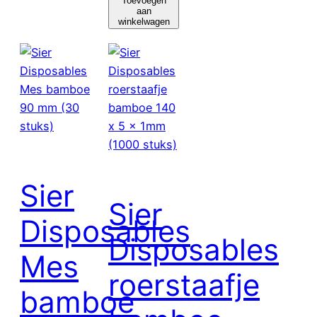
Toevoegen
aan
Souffle
winkelwagen
bakje
(FSC®
papier)
rond
bruin
1.25oz
/
37ml
ø50
Sier
x
Sier
h31mm
Disposables
(200
Disposables
Mes
stuks)
roerstaafje
aantal
bamboe