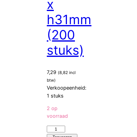
x
(250
stuks)
h31mm
aantal
(200
stuks)
7,29
(
8,82
incl
btw)
Verkoopeenheid:
1 stuks
2 op
voorraad
Sier
Disposables