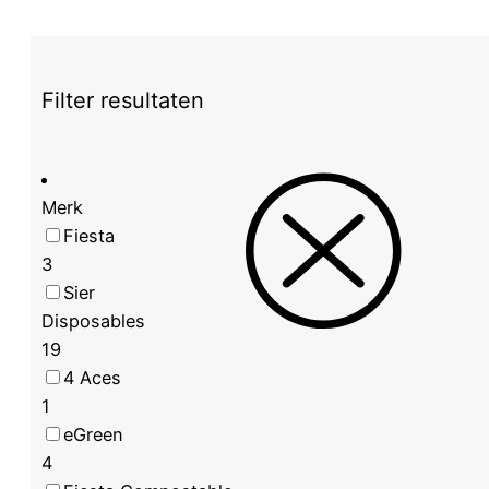
Tandenstoker,
Twee
Punten,
Per
Filter resultaten
Stuk
Verpakt,
65
mm
Merk
(1000
Fiesta
stuks)
3
aantal
Sier
Disposables
19
4 Aces
1
eGreen
4