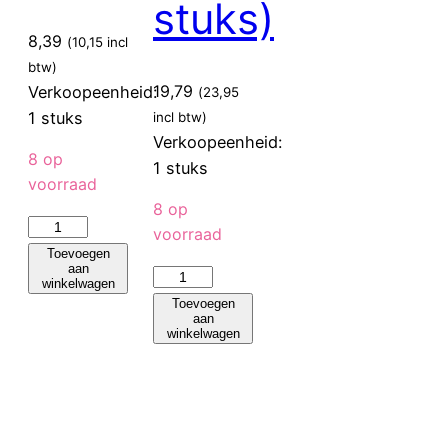
stuks)
8,39
(
10,15
incl
btw)
19,79
Verkoopeenheid:
(
23,95
1 stuks
incl btw)
Verkoopeenheid:
8 op
1 stuks
voorraad
8 op
Sier
voorraad
Disposables
Toevoegen
aan
Sier
Snackvork
winkelwagen
Dispsoabels
bamboe
Toevoegen
aan
Vetvrij
135
winkelwagen
papier
mm
300
(100
x
stuks)
300mm
aantal