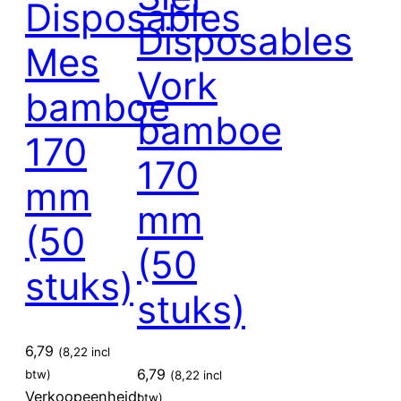
Disposables
Disposables
Mes
Vork
bamboe
bamboe
170
170
mm
mm
(50
(50
stuks)
stuks)
6,79
(
8,22
incl
6,79
btw)
(
8,22
incl
Verkoopeenheid:
btw)