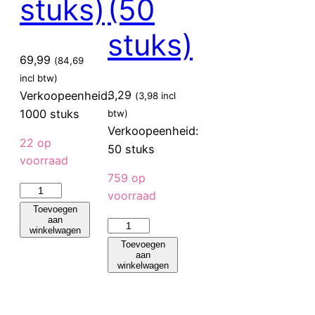
stuks)
(50
stuks)
69,99
(
84,69
incl btw)
3,29
Verkoopeenheid:
(
3,98
incl
1000 stuks
btw)
Verkoopeenheid:
22 op
50 stuks
voorraad
759 op
eGreen
voorraad
disposable
Toevoegen
aan
Fiesta
glazen
winkelwagen
Recyclable
285ml
Toevoegen
aan
koffiebekers
vulstreep
winkelwagen
enkelwandig
(1000
zwart
stuks)