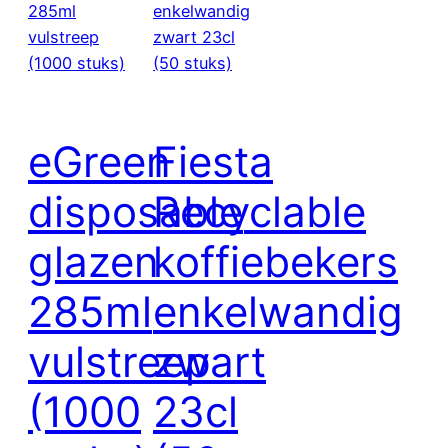
eGreen
Fiesta
disposable
Recyclable
glazen
koffiebekers
285ml
enkelwandig
vulstreep
zwart
(1000
23cl