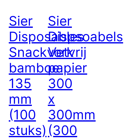
Sier
Sier
Disposables
Dispsoabels
Snackvork
Vetvrij
bamboe
papier
135
300
mm
x
(100
300mm
stuks)
(300