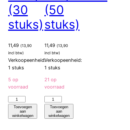
(30
(50
stuks)
stuks)
11,49
11,49
(
13,90
(
13,90
incl btw)
incl btw)
Verkoopeenheid:
Verkoopeenheid:
1 stuks
1 stuks
5 op
21 op
voorraad
voorraad
Sier
Sier
Disposables
Disposables
Toevoegen
Toevoegen
aan
aan
Beker
Beker
winkelwagen
winkelwagen
hout
hout
"schuin"
"schuin"