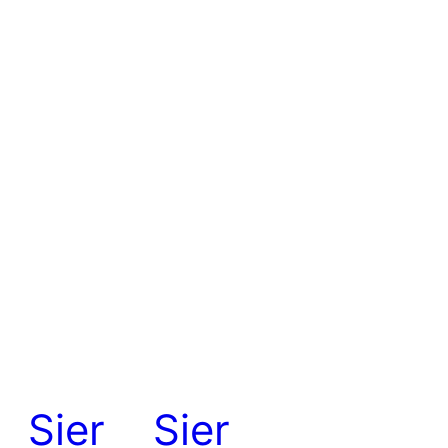
(300
stuks)
aantal
Sier
Sier