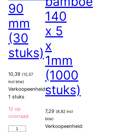
bamboe
90
140
mm
x 5
(30
x
stuks)
1mm
(1000
10,39
(
12,57
incl btw)
stuks)
Verkoopeenheid:
1 stuks
12 op
7,29
(
8,82
incl
voorraad
btw)
Verkoopeenheid:
Sier