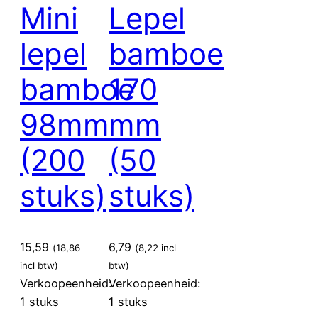
Mini
Lepel
lepel
bamboe
bamboe
170
98mm
mm
(200
(50
stuks)
stuks)
15,59
6,79
(
18,86
(
8,22
incl
incl btw)
btw)
Verkoopeenheid:
Verkoopeenheid:
1 stuks
1 stuks