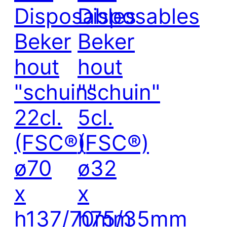
Disposables
Disposables
Beker
Beker
hout
hout
"schuin"
"schuin"
22cl.
5cl.
(FSC®)
(FSC®)
ø70
ø32
x
x
h137/70mm
h75/35mm