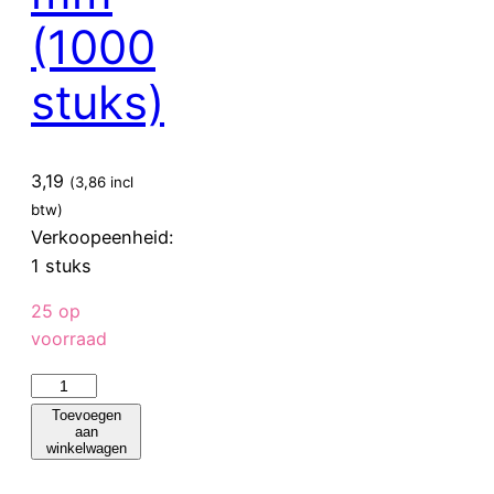
(1000
stuks)
3,19
(
3,86
incl
btw)
Verkoopeenheid:
1 stuks
25 op
voorraad
Sier
Disposables
Toevoegen
aan
FSC®
winkelwagen
Houten