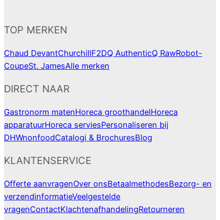
TOP MERKEN
Chaud Devant
Churchill
F2D
Q Authentic
Q Raw
Robot-
Coupe
St. James
Alle merken
DIRECT NAAR
Gastronorm maten
Horeca groothandel
Horeca
apparatuur
Horeca servies
Personaliseren bij
DHWnonfood
Catalogi & Brochures
Blog
KLANTENSERVICE
Offerte aanvragen
Over ons
Betaalmethodes
Bezorg- en
verzendinformatie
Veelgestelde
vragen
Contact
Klachtenafhandeling
Retourneren