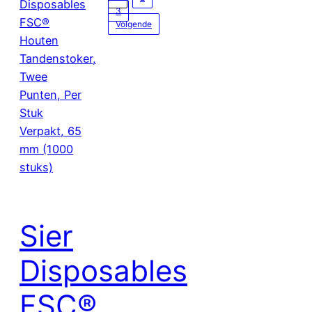
3
Volgende
Sier
Disposables
FSC®