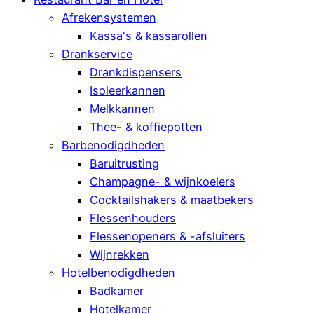
Afrekensystemen
Kassa's & kassarollen
Drankservice
Drankdispensers
Isoleerkannen
Melkkannen
Thee- & koffiepotten
Barbenodigdheden
Baruitrusting
Champagne- & wijnkoelers
Cocktailshakers & maatbekers
Flessenhouders
Flessenopeners & -afsluiters
Wijnrekken
Hotelbenodigdheden
Badkamer
Hotelkamer