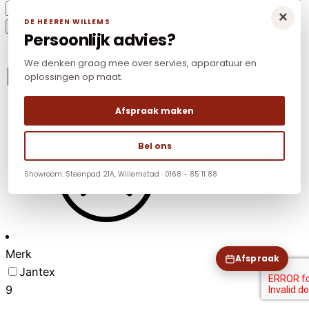
Jantex
×
DE HEEREN WILLEMS
ronde
Toevoegen aan winkelwagen
Persoonlijk advies?
toiletborstel
&
We denken graag mee over servies, apparatuur en
Filter resultaten
oplossingen op maat.
houder
-
Afspraak maken
Wit
aantal
Bel ons
Showroom: Steenpad 21A, Willemstad · 0168 - 85 11 88
Merk
Afspraak
Jantex
9