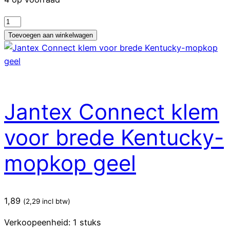
Jantex
Connect
Toevoegen aan winkelwagen
brede
Kentucky-
mopkopklem
Groen
aantal
Jantex Connect klem
voor brede Kentucky-
mopkop geel
1,89
(
2,29
incl btw)
Verkoopeenheid: 1 stuks