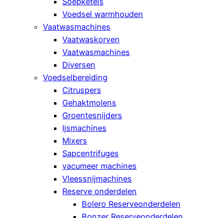
Soepketels
Voedsel warmhouden
Vaatwasmachines
Vaatwaskorven
Vaatwasmachines
Diversen
Voedselbereiding
Citruspers
Gehaktmolens
Groentesnijders
Ijsmachines
Mixers
Sapcentrifuges
vacumeer machines
Vleessnijmachines
Reserve onderdelen
Bolero Reserveonderdelen
Bonzer Reserveonderdelen