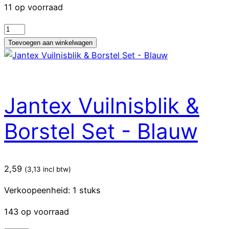
11 op voorraad
Jantex
Stoffer
Toevoegen aan winkelwagen
en
Blik
Set
-
Jantex Vuilnisblik &
Geel
aantal
Borstel Set - Blauw
2,59
(
3,13
incl btw)
Verkoopeenheid: 1 stuks
143 op voorraad