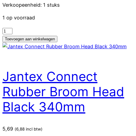
Verkoopeenheid: 1 stuks
1 op voorraad
Jantex
Connect
Toevoegen aan winkelwagen
klem
voor
brede
Kentucky
Jantex Connect
mopkop
rood
Rubber Broom Head
aantal
Black 340mm
5,69
(
6,88
incl btw)