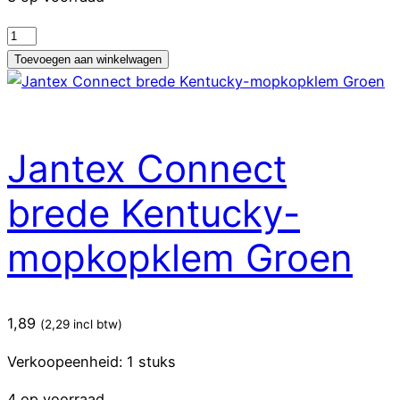
Jantex
Connect
Toevoegen aan winkelwagen
brede
Kentucky
katoenen
mopkop
Jantex Connect
400g
aantal
brede Kentucky-
mopkopklem Groen
1,89
(
2,29
incl btw)
Verkoopeenheid: 1 stuks
4 op voorraad