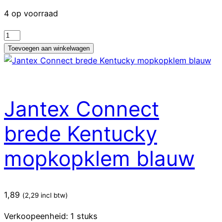
4 op voorraad
Jantex
Connect
Toevoegen aan winkelwagen
klem
voor
brede
Kentucky-
Jantex Connect
mopkop
geel
brede Kentucky
aantal
mopkopklem blauw
1,89
(
2,29
incl btw)
Verkoopeenheid: 1 stuks