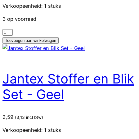
Verkoopeenheid: 1 stuks
3 op voorraad
Jantex
Connect
Toevoegen aan winkelwagen
Rubber
Broom
Head
Black
Jantex Stoffer en Blik
340mm
aantal
Set - Geel
2,59
(
3,13
incl btw)
Verkoopeenheid: 1 stuks