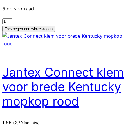
5 op voorraad
Jantex
Connect
Toevoegen aan winkelwagen
brede
Kentucky
mopkopklem
blauw
aantal
Jantex Connect klem
voor brede Kentucky
mopkop rood
1,89
(
2,29
incl btw)