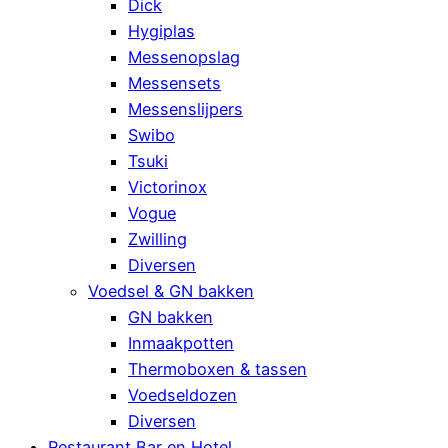
Dick
Hygiplas
Messenopslag
Messensets
Messenslijpers
Swibo
Tsuki
Victorinox
Vogue
Zwilling
Diversen
Voedsel & GN bakken
GN bakken
Inmaakpotten
Thermoboxen & tassen
Voedseldozen
Diversen
Restaurant Bar en Hotel