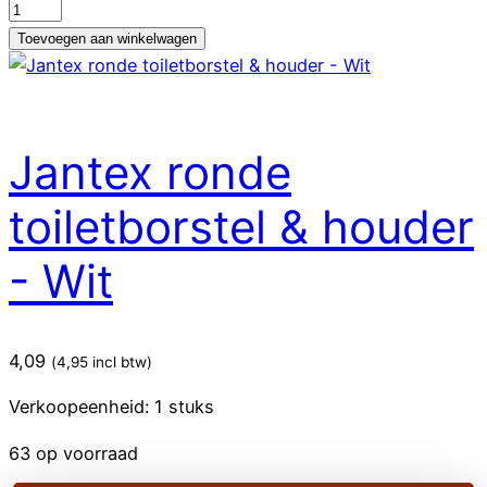
Jantex
Vuilnisblik
Toevoegen aan winkelwagen
&
Borstel
Set
-
Jantex ronde
Blauw
aantal
toiletborstel & houder
- Wit
4,09
(
4,95
incl btw)
Verkoopeenheid: 1 stuks
63 op voorraad