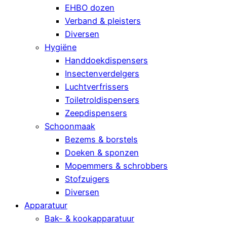
EHBO dozen
Verband & pleisters
Diversen
Hygiëne
Handdoekdispensers
Insectenverdelgers
Luchtverfrissers
Toiletroldispensers
Zeepdispensers
Schoonmaak
Bezems & borstels
Doeken & sponzen
Mopemmers & schrobbers
Stofzuigers
Diversen
Apparatuur
Bak- & kookapparatuur