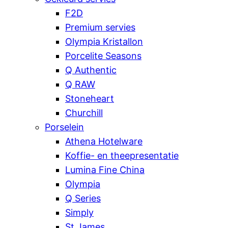
F2D
Premium servies
Olympia Kristallon
Porcelite Seasons
Q Authentic
Q RAW
Stoneheart
Churchill
Porselein
Athena Hotelware
Koffie- en theepresentatie
Lumina Fine China
Olympia
Q Series
Simply
St James