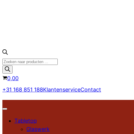
Producten
zoeken
0,00
+31 168 851 188
Klantenservice
Contact
Tabletop
Glaswerk