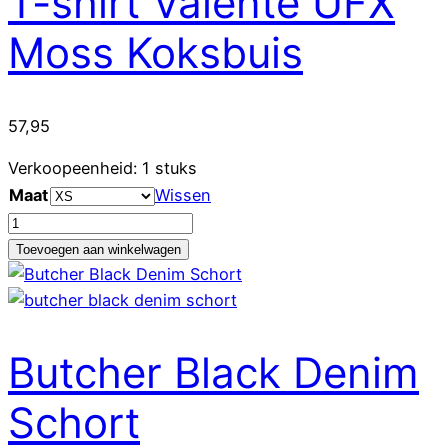
T-shirt Valente UFX
Moss Koksbuis
57,95
Verkoopeenheid: 1 stuks
Maat
Wissen
T-
shirt
Toevoegen aan winkelwagen
Valente
UFX
Moss
Koksbuis
Butcher Black Denim
aantal
Schort