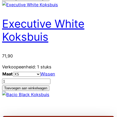
Black
Koksbuis
aantal
Executive White
Koksbuis
71,90
Verkoopeenheid: 1 stuks
Maat
Wissen
Executive
White
Toevoegen aan winkelwagen
Koksbuis
aantal