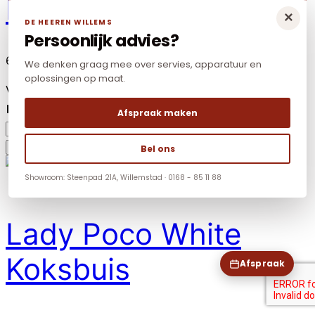
Bacio Black Koksbuis
×
DE HEEREN WILLEMS
Persoonlijk advies?
65,55
We denken graag mee over servies, apparatuur en
oplossingen op maat.
Verkoopeenheid: 1 stuks
Maat
Wissen
Afspraak maken
Bacio
Black
Toevoegen aan winkelwagen
Bel ons
Koksbuis
Showroom: Steenpad 21A, Willemstad · 0168 - 85 11 88
aantal
Lady Poco White
Koksbuis
Afspraak