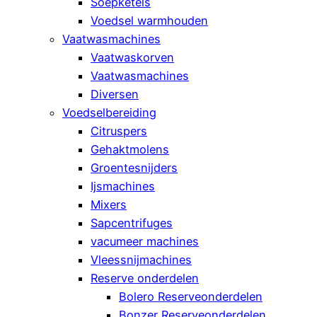
Soepketels
Voedsel warmhouden
Vaatwasmachines
Vaatwaskorven
Vaatwasmachines
Diversen
Voedselbereiding
Citruspers
Gehaktmolens
Groentesnijders
Ijsmachines
Mixers
Sapcentrifuges
vacumeer machines
Vleessnijmachines
Reserve onderdelen
Bolero Reserveonderdelen
Bonzer Reserveonderdelen