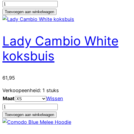
Cambio
White
Toevoegen aan winkelwagen
koksbuis
aantal
Lady Cambio White
koksbuis
61,95
Verkoopeenheid: 1 stuks
Maat
Wissen
Lady
Cambio
Toevoegen aan winkelwagen
White
koksbuis