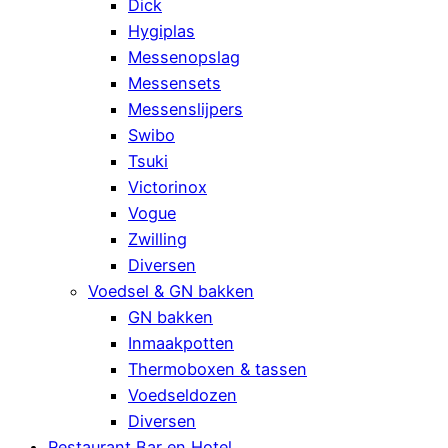
Dick
Hygiplas
Messenopslag
Messensets
Messenslijpers
Swibo
Tsuki
Victorinox
Vogue
Zwilling
Diversen
Voedsel & GN bakken
GN bakken
Inmaakpotten
Thermoboxen & tassen
Voedseldozen
Diversen
Restaurant Bar en Hotel