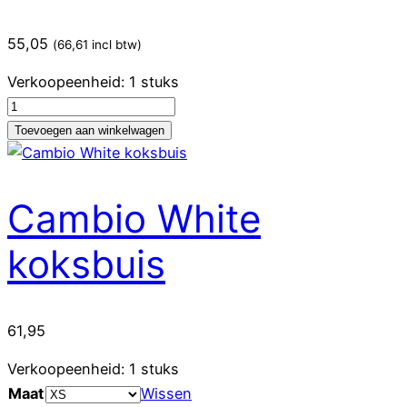
55,05
(
66,61
incl btw)
Verkoopeenheid: 1 stuks
Butcher
Black
Toevoegen aan winkelwagen
Denim
Schort
aantal
Cambio White
koksbuis
61,95
Verkoopeenheid: 1 stuks
Maat
Wissen