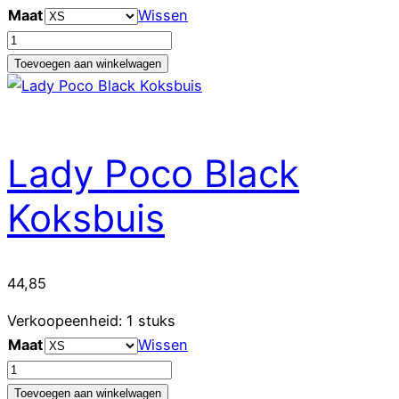
Maat
Wissen
Lady
Tierra
Toevoegen aan winkelwagen
Blue
Melee
shirt
aantal
Lady Poco Black
Koksbuis
44,85
Verkoopeenheid: 1 stuks
Maat
Wissen
Lady
Poco
Toevoegen aan winkelwagen