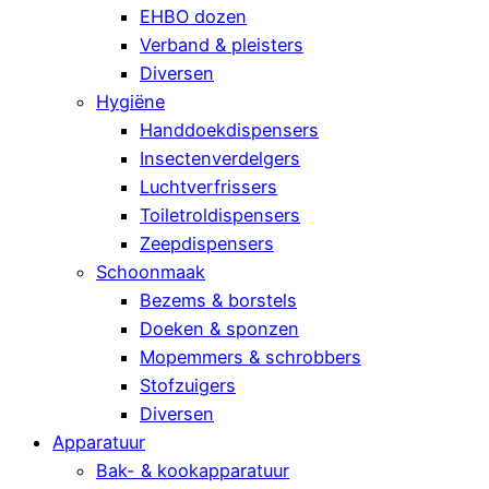
EHBO dozen
Verband & pleisters
Diversen
Hygiëne
Handdoekdispensers
Insectenverdelgers
Luchtverfrissers
Toiletroldispensers
Zeepdispensers
Schoonmaak
Bezems & borstels
Doeken & sponzen
Mopemmers & schrobbers
Stofzuigers
Diversen
Apparatuur
Bak- & kookapparatuur