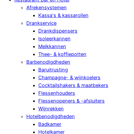
Afrekensystemen
Kassa's & kassarollen
Drankservice
Drankdispensers
Isoleerkannen
Melkkannen
Thee- & koffiepotten
Barbenodigdheden
Baruitrusting
Champagne- & wijnkoelers
Cocktailshakers & maatbekers
Flessenhouders
Flessenopeners & -afsluiters
Wijnrekken
Hotelbenodigdheden
Badkamer
Hotelkamer