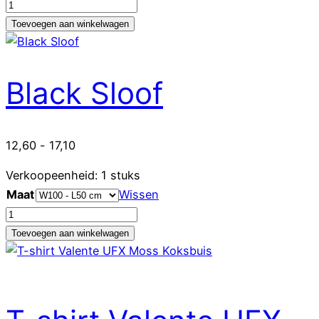
Waterproof
afwasschort
Toevoegen aan winkelwagen
(zwart-
camel-
blauw-
Black Sloof
wit-
groen-
sand)
Prijsklasse:
12,60
-
17,10
aantal
12,60
Verkoopeenheid: 1 stuks
tot
Maat
Wissen
17,10
Black
Sloof
Toevoegen aan winkelwagen
aantal