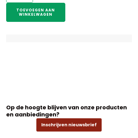
Devant
Dames
TOEVOEGEN AAN
WINKELWAGEN
Ufx
Marineblouse
L
aantal
Op de hoogte blijven van onze producten
en aanbiedingen?
Inschrijven nieuwsbrief