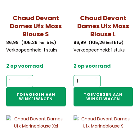
Chaud Devant
Chaud Devant
Dames Ufx Moss
Dames Ufx Moss
Blouse S
Blouse L
86,99
105,26
86,99
105,26
(
incl btw)
(
incl btw)
Verkoopeenheid: 1 stuks
Verkoopeenheid: 1 stuks
2 op voorraad
2 op voorraad
Chaud
Chaud
Devant
Devant
Dames
Dames
TOEVOEGEN AAN
TOEVOEGEN AAN
WINKELWAGEN
WINKELWAGEN
Ufx
Ufx
Moss
Moss
Blouse
Blouse
S
L
aantal
aantal