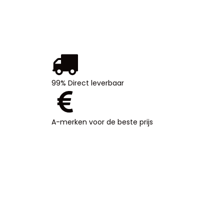
99% Direct leverbaar
99%
Direct
leverbaar
A-merken voor de beste prijs
A-
merken
voor de
beste
prijs