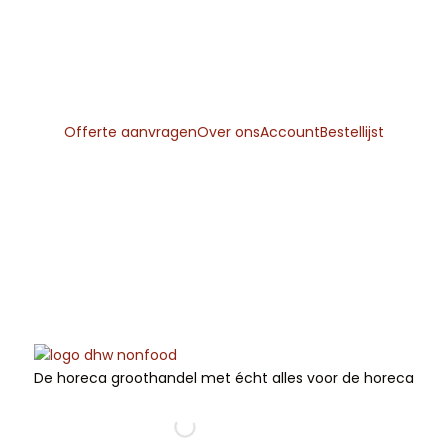
Gratis
verzending
vanaf
€225
Offerte aanvragen
Over ons
Account
Bestellijst
De horeca groothandel met écht alles voor de horeca