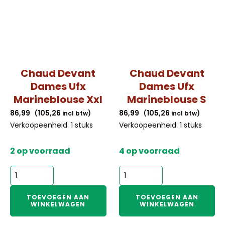
Chaud Devant
Chaud Devant
Dames Ufx
Dames Ufx
Marineblouse Xxl
Marineblouse S
86,99
105,26
86,99
105,26
(
incl btw)
(
incl btw)
Verkoopeenheid: 1 stuks
Verkoopeenheid: 1 stuks
2 op voorraad
4 op voorraad
Chaud
Chaud
Devant
Devant
Dames
Dames
TOEVOEGEN AAN
TOEVOEGEN AAN
WINKELWAGEN
WINKELWAGEN
Ufx
Ufx
Marineblouse
Marineblouse
Xxl
S